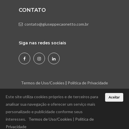
CONTATO
contato@giuseppecaonetto.com.br
Siga nas redes sociais
Termos de Uso/Cookies
|
Política de Privacidade
Este site utiliza cookies próprios e de terceiros para
Aceitar
analisar sua navegação e oferecer um serviço mais
personalizado e publicidade conforme seus
Giuseppe Caonetto © 2026 - Todos os direitos
interesses.
Termos de Uso/Cookies
|
Política de
reservados. Desenvolvido por
Double One
Privacidade